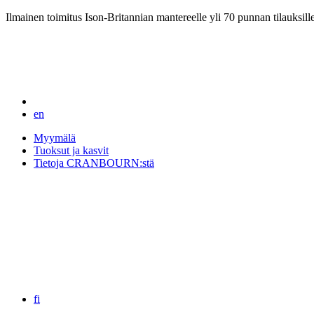
Ilmainen toimitus Ison-Britannian mantereelle yli 70 punnan tilauksill
en
Myymälä
Tuoksut ja kasvit
Tietoja CRANBOURN:stä
fi