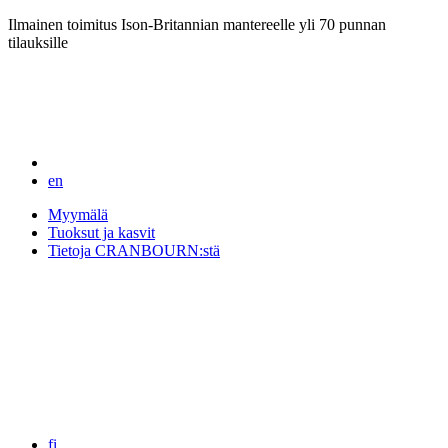
Ilmainen toimitus Ison-Britannian mantereelle yli 70 punnan
tilauksille
en
Myymälä
Tuoksut ja kasvit
Tietoja CRANBOURN:stä
fi