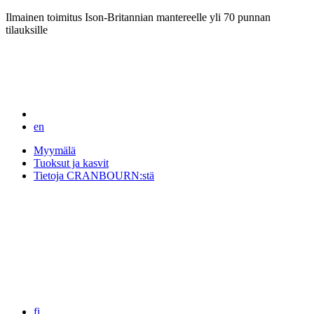
Ilmainen toimitus Ison-Britannian mantereelle yli 70 punnan
tilauksille
en
Myymälä
Tuoksut ja kasvit
Tietoja CRANBOURN:stä
fi