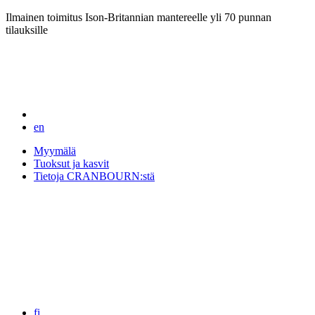
Ilmainen toimitus Ison-Britannian mantereelle yli 70 punnan
tilauksille
en
Myymälä
Tuoksut ja kasvit
Tietoja CRANBOURN:stä
fi