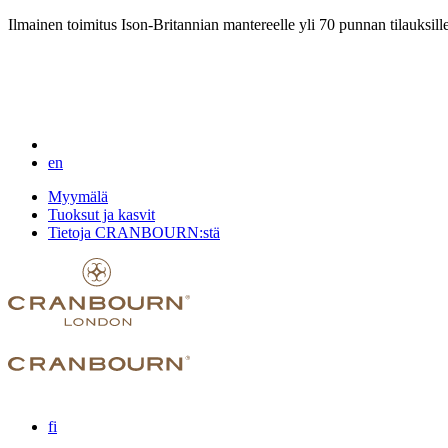
Ilmainen toimitus Ison-Britannian mantereelle yli 70 punnan tilauksill
en
Myymälä
Tuoksut ja kasvit
Tietoja CRANBOURN:stä
fi