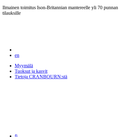
Ilmainen toimitus Ison-Britannian mantereelle yli 70 punnan
tilauksille
en
Myymälä
Tuoksut ja kasvit
Tietoja CRANBOURN:stä
fi