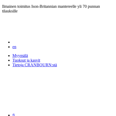
Ilmainen toimitus Ison-Britannian mantereelle yli 70 punnan
tilauksille
en
Myymälä
Tuoksut ja kasvit
Tietoja CRANBOURN:stä
fi