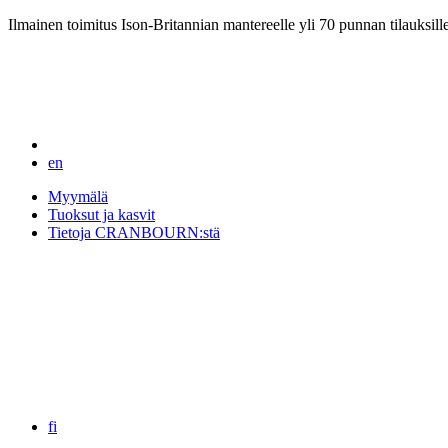
Ilmainen toimitus Ison-Britannian mantereelle yli 70 punnan tilauksill
en
Myymälä
Tuoksut ja kasvit
Tietoja CRANBOURN:stä
fi