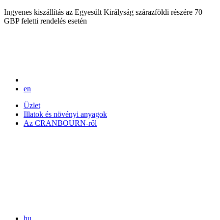
Ingyenes kiszállítás az Egyesült Királyság szárazföldi részére 70
GBP feletti rendelés esetén
en
Üzlet
Illatok és növényi anyagok
Az CRANBOURN-ről
hu