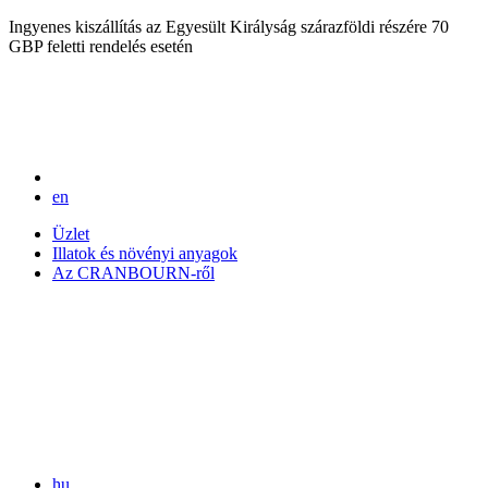
Ingyenes kiszállítás az Egyesült Királyság szárazföldi részére 70
GBP feletti rendelés esetén
en
Üzlet
Illatok és növényi anyagok
Az CRANBOURN-ről
hu