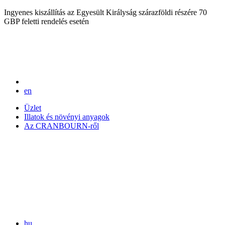
Ingyenes kiszállítás az Egyesült Királyság szárazföldi részére 70
GBP feletti rendelés esetén
en
Üzlet
Illatok és növényi anyagok
Az CRANBOURN-ről
hu