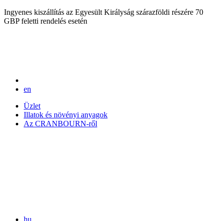
Ingyenes kiszállítás az Egyesült Királyság szárazföldi részére 70
GBP feletti rendelés esetén
en
Üzlet
Illatok és növényi anyagok
Az CRANBOURN-ről
hu