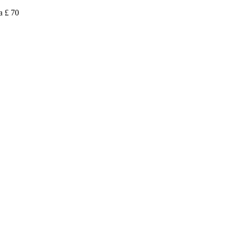
a £ 70