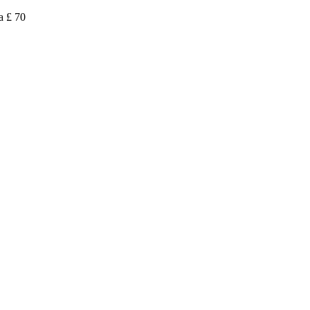
a £ 70