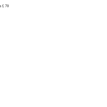
a £ 70