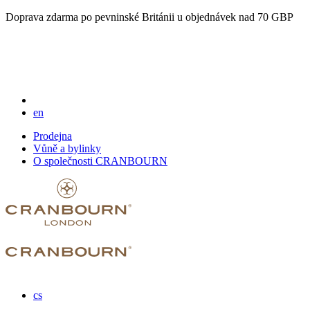
Doprava zdarma po pevninské Británii u objednávek nad 70 GBP
en
Prodejna
Vůně a bylinky
O společnosti CRANBOURN
cs