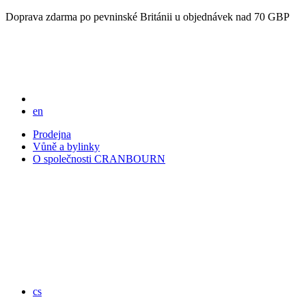
Doprava zdarma po pevninské Británii u objednávek nad 70 GBP
en
Prodejna
Vůně a bylinky
O společnosti CRANBOURN
cs