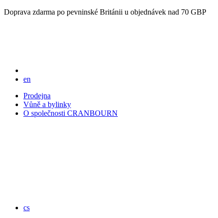
Doprava zdarma po pevninské Británii u objednávek nad 70 GBP
en
Prodejna
Vůně a bylinky
O společnosti CRANBOURN
cs