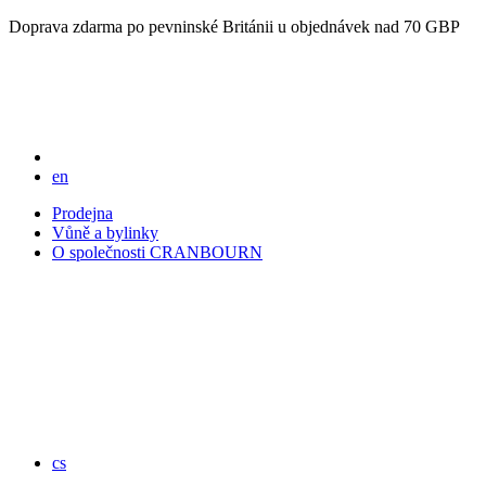
Doprava zdarma po pevninské Británii u objednávek nad 70 GBP
en
Prodejna
Vůně a bylinky
O společnosti CRANBOURN
cs