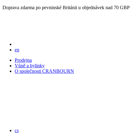
Doprava zdarma po pevninské Británii u objednávek nad 70 GBP
en
Prodejna
Vůně a bylinky
O společnosti CRANBOURN
cs