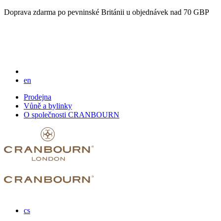
Doprava zdarma po pevninské Británii u objednávek nad 70 GBP
en
Prodejna
Vůně a bylinky
O společnosti CRANBOURN
cs