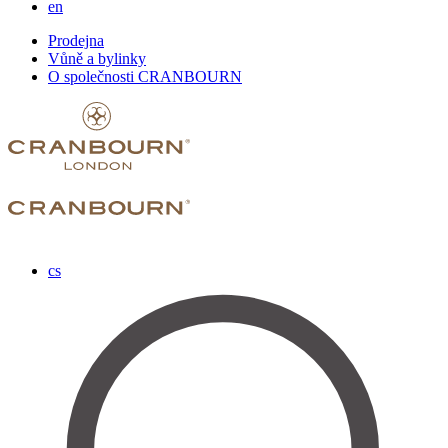
en
Prodejna
Vůně a bylinky
O společnosti CRANBOURN
cs