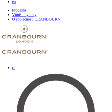
en
Prodejna
Vůně a bylinky
O společnosti CRANBOURN
cs