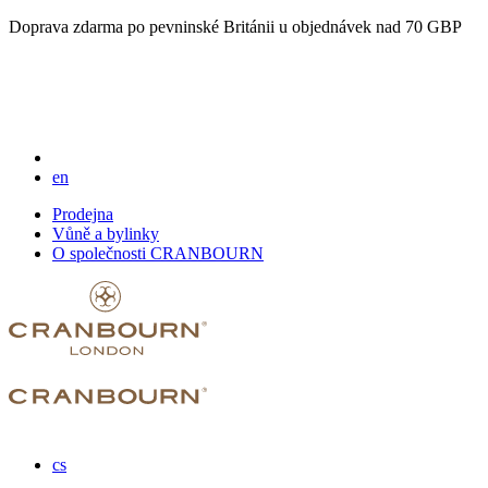
Doprava zdarma po pevninské Británii u objednávek nad 70 GBP
en
Prodejna
Vůně a bylinky
O společnosti CRANBOURN
cs