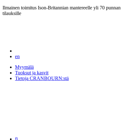
Ilmainen toimitus Ison-Britannian mantereelle yli 70 punnan
tilauksille
en
Myymälä
Tuoksut ja kasvit
Tietoja CRANBOURN:stä
fi