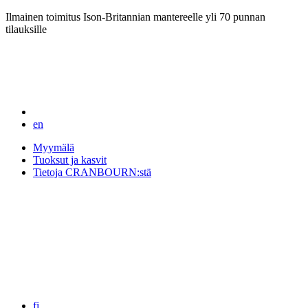
Ilmainen toimitus Ison-Britannian mantereelle yli 70 punnan
tilauksille
en
Myymälä
Tuoksut ja kasvit
Tietoja CRANBOURN:stä
fi