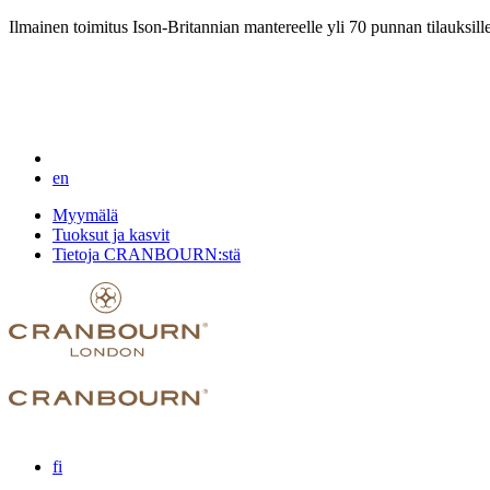
Ilmainen toimitus Ison-Britannian mantereelle yli 70 punnan tilauksill
en
Myymälä
Tuoksut ja kasvit
Tietoja CRANBOURN:stä
fi