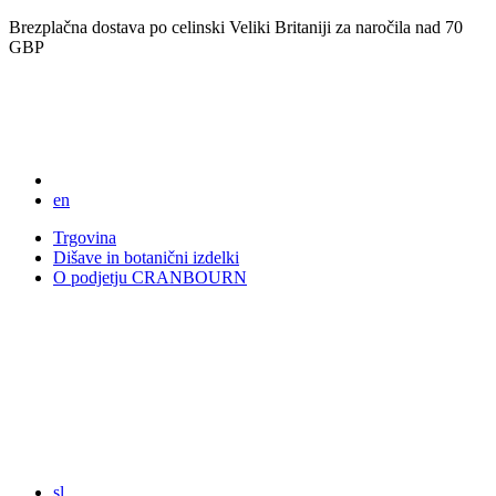
Brezplačna dostava po celinski Veliki Britaniji za naročila nad 70
GBP
en
Trgovina
Dišave in botanični izdelki
O podjetju CRANBOURN
sl