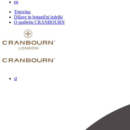
en
Trgovina
Dišave in botanični izdelki
O podjetju CRANBOURN
sl