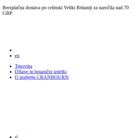
Brezplačna dostava po celinski Veliki Britaniji za naročila nad 70
GBP
en
Trgovina
Dišave in botanični izdelki
O podjetju CRANBOURN
sl