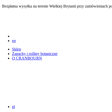
Bezpłatna wysyłka na terenie Wielkiej Brytanii przy zamówieniach 
en
Sklep
Zapachy i rośliny botaniczne
O CRANBOURN
pl