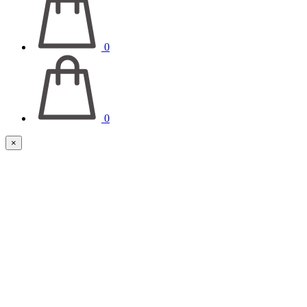
0
0
×