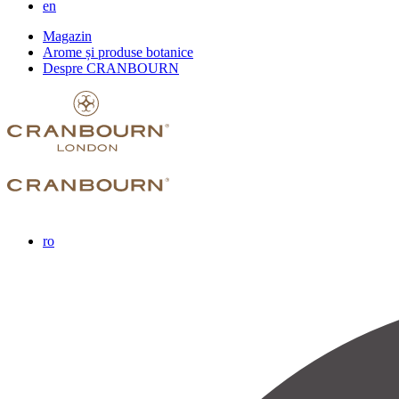
en
Magazin
Arome și produse botanice
Despre CRANBOURN
ro