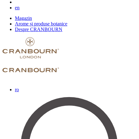
en
Magazin
Arome și produse botanice
Despre CRANBOURN
ro