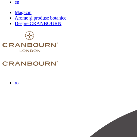
en
Magazin
Arome și produse botanice
Despre CRANBOURN
ro