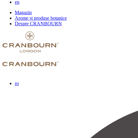
en
Magazin
Arome și produse botanice
Despre CRANBOURN
ro