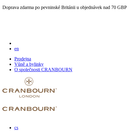
Doprava zdarma po pevninské Británii u objednávek nad 70 GBP
en
Prodejna
Vůně a bylinky
O společnosti CRANBOURN
cs