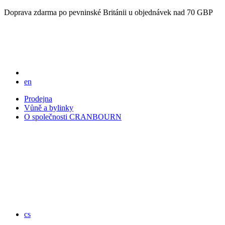
Doprava zdarma po pevninské Británii u objednávek nad 70 GBP
en
Prodejna
Vůně a bylinky
O společnosti CRANBOURN
cs