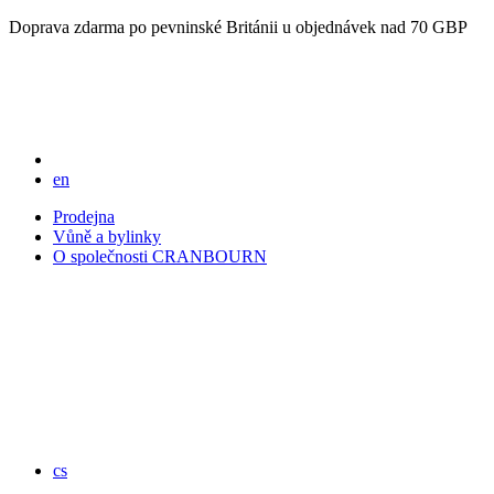
Doprava zdarma po pevninské Británii u objednávek nad 70 GBP
en
Prodejna
Vůně a bylinky
O společnosti CRANBOURN
cs