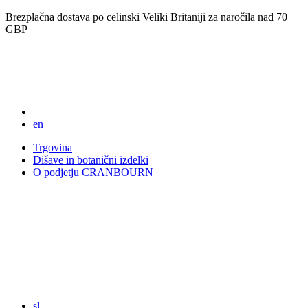
Brezplačna dostava po celinski Veliki Britaniji za naročila nad 70
GBP
en
Trgovina
Dišave in botanični izdelki
O podjetju CRANBOURN
sl