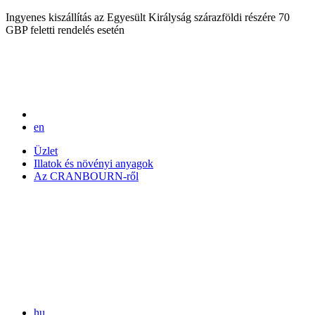
Ingyenes kiszállítás az Egyesült Királyság szárazföldi részére 70
GBP feletti rendelés esetén
en
Üzlet
Illatok és növényi anyagok
Az CRANBOURN-ről
hu