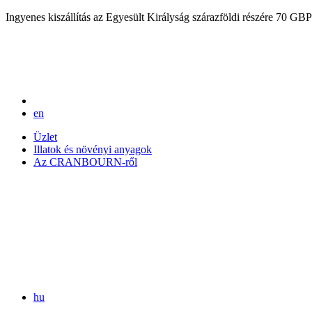
Ingyenes kiszállítás az Egyesült Királyság szárazföldi részére 70 GBP 
en
Üzlet
Illatok és növényi anyagok
Az CRANBOURN-ről
hu