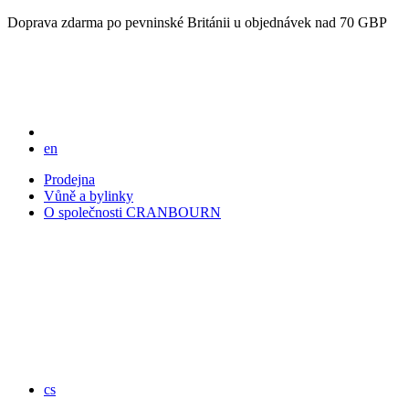
Doprava zdarma po pevninské Británii u objednávek nad 70 GBP
en
Prodejna
Vůně a bylinky
O společnosti CRANBOURN
cs